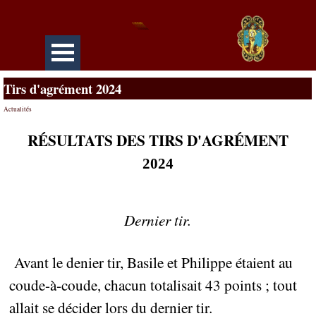
Les Archers de Marbais
Tirs d'agrément 2024
Actualités
RÉSULTATS DES TIRS D'AGRÉMENT
2
024
Dernier tir.
Avant le
denier tir, Basile et Philippe étaient au
coude-à-coude, chacun totalisait 43 points ; tout
allait se décider lors du dernier tir
.