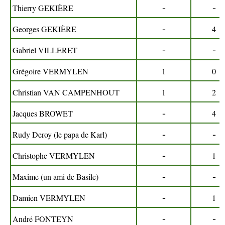
-
-
Thierry GEKIÈRE
-
Georges GEKIÈRE
4
-
-
Gabriel VILLERET
Grégoire VERMYLEN
1
0
Christian VAN CAMPENHOUT
1
2
-
Jacques BROWET
4
-
-
Rudy Deroy (le papa de Karl)
-
Christophe VERMYLEN
1
-
-
Maxime (un ami de Basile)
-
Damien VERMYLEN
1
-
-
André FONTEYN